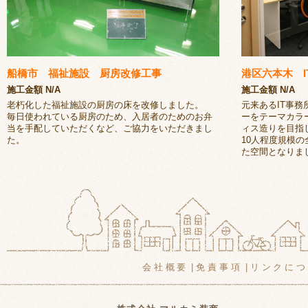
船橋市 福祉施設 厨房改修工事
港区六本木 I
施工金額 N/A
施工金額 N/A
老朽化した福祉施設の厨房の床を改修しました。
元来あるIT事
毎日使われている厨房のため、入居者のためのお弁
ーをテーマカラ
当を手配していただくなど、ご協力をいただきまし
ィス造りを目指
た。
10人程度規模
た空間となりま
会社概要
|
免責事項
|
リンクにつ