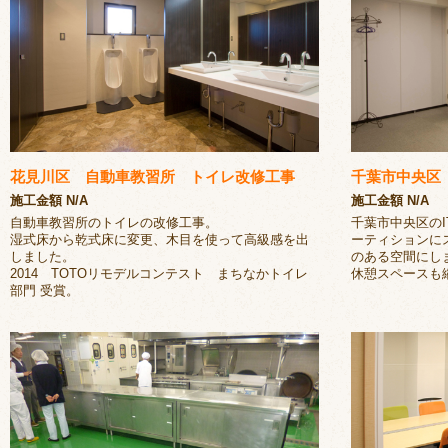
花見川区 自動車教習所 トイレ改修工事
千葉市中央区 
施工金額 N/A
施工金額 N/A
自動車教習所のトイレの改修工事。
千葉市中央区の
湿式床から乾式床に変更、木目を使って高級感を出
ーティションに
しました。
のある空間にし
2014 TOTOリモデルコンテスト まちなかトイレ
休憩スペースも
部門 受賞。